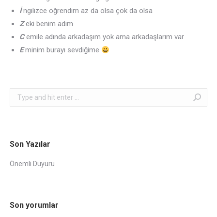
İ
ngilizce öğrendim az da olsa çok da olsa
Z
eki benim adım
C
emile adında arkadaşım yok ama arkadaşlarım var
E
minim burayı sevdiğime
Search:
Son Yazılar
Önemli Duyuru
Son yorumlar