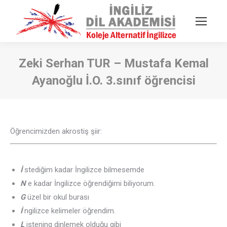
Zeki Serhan TUR – Mustafa Kemal
Ayanoğlu İ.O. 3.sınıf öğrencisi
You are here:
Öğrencimizden akrostiş şiir:
İ
stediğim kadar İngilizce bilmesemde
N
e kadar İngilizce öğrendiğimi biliyorum.
G
üzel bir okul burası
İ
ngilizce kelimeler öğrendim.
L
istening dinlemek olduğu gibi